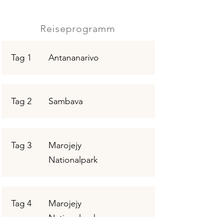
Reiseprogramm
Tag 1
Antananarivo
Tag 2
Sambava
Tag 3
Marojejy
Nationalpark
Tag 4
Marojejy