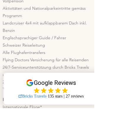
Vollpension
Aktivitäten und Nationalparkeintritte gemäss
Programm
Landcruiser 4x4 mit aufklappbarem Dach inkl.
Benzin
Englischsprachiger Guide / Fahrer
Schweizer Reiseleitung
Alle Flughafentransfers
Flying Doctors Versicherung für alle Reisenden
24/7-Serviceunterstützung durch Bricks Travels
und durch unser Partnerbüro
20 Bäume pro Kund*in gepflanzt**
Trinkwasser für unterwegs
Exklusive
Internationale Flüge*
VISA*
Impfungen
Mittagessen wenn Halbpension gebucht ist