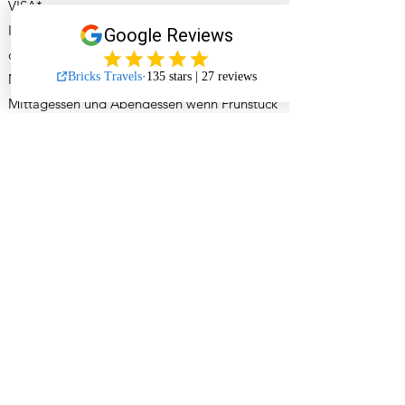
VISA*
Impfungen (Gelbfieberimpfung ist
obligatorisch)
Mittagessen wenn Halbpension gebucht ist
Mittagessen und Abendessen wenn Frühstück
gebucht ist
Optionale Aktivitäten, die im Programm
erwähnt werden, aber nicht in der Offerte
inkludiert sind
Reiseversicherung (Annullations- und
Rückreisekostenversicherung) inkl. Covid-
Schutz
Aufschlag für Einzelzimmer
* Gerne beraten wir hier