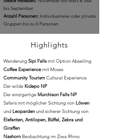
Ideale Reisezeit:
November bis März & Mai
bis September
Anzahl Personen:
Individualreise oder private
Gruppen bis zu 6 Personen
Highlights
Wanderung
Sipi Falls
mit Option Abseiling
Coffee Experience
mit Moses
Community Tourism
Cultural Experience
Der wilde
Kidepo NP
Der einzigartige
Murchison Falls NP
Safaris mit möglicher Sichtung von
Löwen
und
Leoparden
und sicherer Sichtung von
Elefanten, Antilopen, Büffel, Zebra und
Giraffen
Nashorn
Beobachtung im Ziwa Rhino