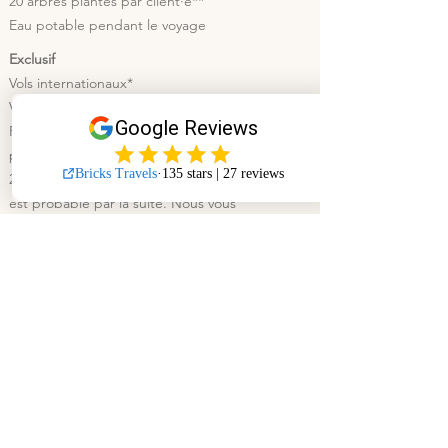
20 arbres plantés par client·e**
Eau potable pendant le voyage
Exclusif
Vols internationaux*
Visa*
Permis de trekking des gorilles (CHF 850.– par
personne, tarif valable jusqu’à fin décembre
2026. Une augmentation des autorités locales
est probable par la suite. Nous vous
informerons immédiatement de toute
modification.)
Vaccinations (la vaccination contre la fièvre
jaune est obligatoire)
Déjeuners lorsque seule la formule demi-
pension est réservée
Déjeuners et Dîners lorsque seule la formule
petit-déjeuner est réservée
Activités optionnelles mentionnées dans le
programme mais non incluses dans l’offre