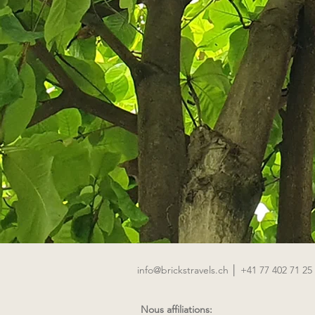
info@brickstravels.ch
│ +41 77 402 71 25 
Nous affiliations: