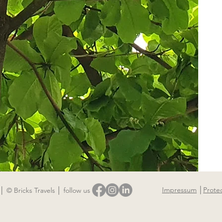
Impressum
│
Prote
│ © Bricks Travels │ follow us