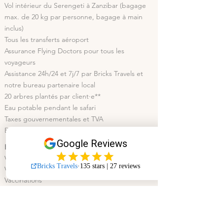
Vol intérieur du Serengeti à Zanzibar (bagage
max. de 20 kg par personne, bagage à main
inclus)
Tous les transferts aéroport
Assurance Flying Doctors pour tous les
voyageurs
Assistance 24h/24 et 7j/7 par Bricks Travels et
notre bureau partenaire local
20 arbres plantés par client·e**
Eau potable pendant le safari
Taxes gouvernementales et TVA
Entrée dans le cratère du Ngorongoro
Exclusifs
Vols internationaux*
Visa*
Vaccinations
Déjeuners et dîners lorsque seul le petit-
déjeuner est inclus
Activités optionnelles mentionnées dans le