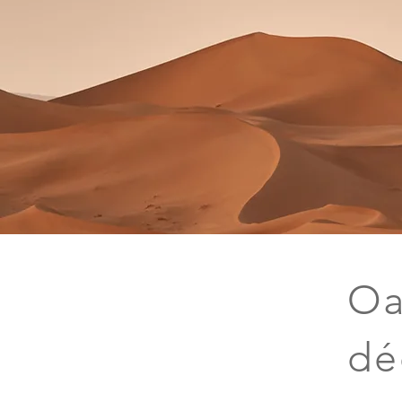
Oa
dé