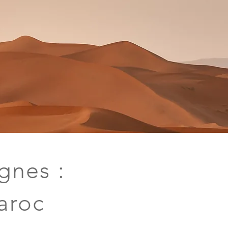
gnes :
aroc