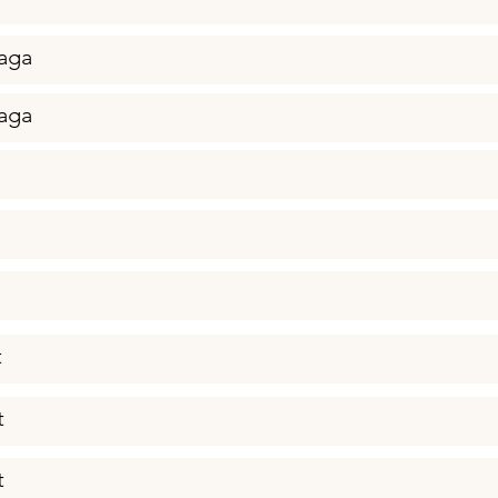
aga
aga
t
t
t